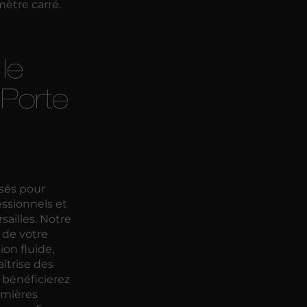
ètre carré.
le
 Porte
nsés pour
ssionnels et
sailles. Notre
de votre
on fluide,
îtrise des
 bénéficierez
remières