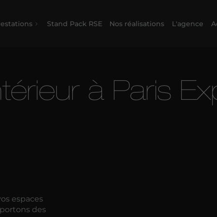
estations
Stand Pack RSE
Nos réalisations
L'agence
A
ntérieur à Paris E
 vos espaces
pportons des