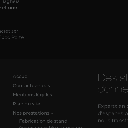
r Baghera
e et
une
crétiser
 Expo Porte
Des s
Accueil
donne
Contactez-nous
Mentions légales
Plan du site
Experts en
d'espaces pr
Nos prestations
nous transf
Fabrication de stand
écoresponsable sur mesure