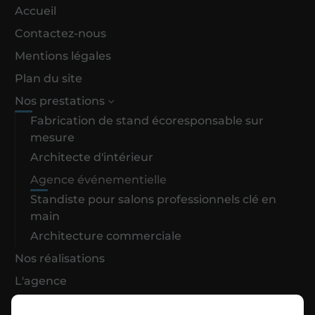
Accueil
Contactez-nous
Mentions légales
Plan du site
Nos prestations
Fabrication de stand écoresponsable sur
mesure
Architecte d'intérieur
Agence événementielle
Standiste pour salons professionnels clé en
main
Architecture commerciale
Nos réalisations
L'agence
Actualités