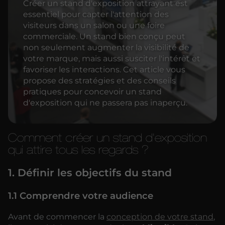
Créer un stand d'exposition attrayant est
essentiel pour capter l'attention des
visiteurs dans un salon ou une foire
commerciale. Un stand bien conçu peut
non seulement augmenter la visibilité de
votre marque, mais aussi susciter l'intérêt et
favoriser les interactions. Cet article vous
propose des stratégies et des conseils
pratiques pour concevoir un stand
d'exposition qui ne passera pas inaperçu.
Comment créer un stand d'exposition
qui attire tous les regards ?
1. Définir les objectifs du stand
1.1 Comprendre votre audience
Avant de commencer la
conception de votre stand
,