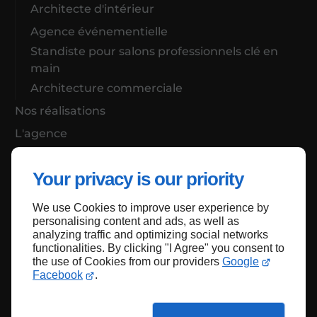
Architecte d'intérieur
Agence événementielle
Standiste pour salons professionnels clé en
main
Architecture commerciale
Nos réalisations
L'agence
Actualités
Your privacy is our priority
We use Cookies to improve user experience by
Haut de page
personalising content and ads, as well as
analyzing traffic and optimizing social networks
functionalities. By clicking "I Agree" you consent to
the use of Cookies from our providers
Google
Facebook
.