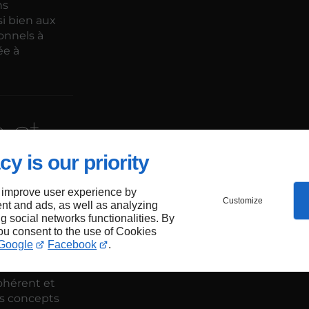
ns
si bien aux
onnels à
ée à
e et
cy is our priority
à
 improve user experience by
Customize
nt and ads, as well as analyzing
ng social networks functionalities. By
you consent to the use of Cookies
Google
Facebook
.
térieur
cohérent et
s concepts