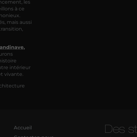
encement, les
illons à ce
monieux.
és, mais aussi
ransition,
candinave,
turons
istoire
tre intérieur
t vivante.
chitecture
Des s
Accueil