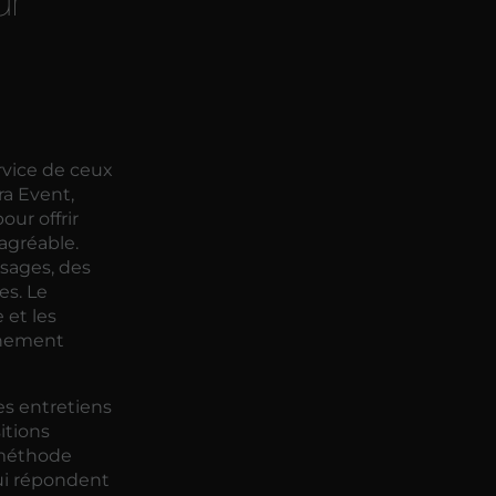
rvice de ceux
ra Event,
our offrir
 agréable.
sages, des
es. Le
 et les
nnement
es entretiens
itions
 méthode
i répondent