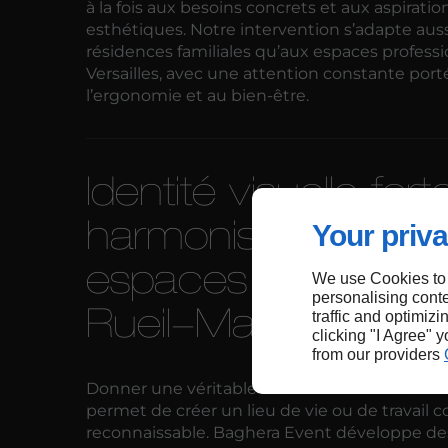
à la fois aux besoins concrets et aux aspiratio
esthétiques. Notre intervention s’adapte aus
résidences familiales qu’aux espaces professi
Versailles, avec une attention constante port
l’ergonomie et au bien-être.
Identité visuelle fort
harmonisation des
Your priva
espaces intérieurs 
We use Cookies to
personalising conte
Rueil-Malmaison
traffic and optimizi
clicking "I Agree" 
from our providers
Donner une véritable identité visuelle à un in
permet de créer un lieu de vie ou de travail 
reconnaissable. Baghera Event développe de