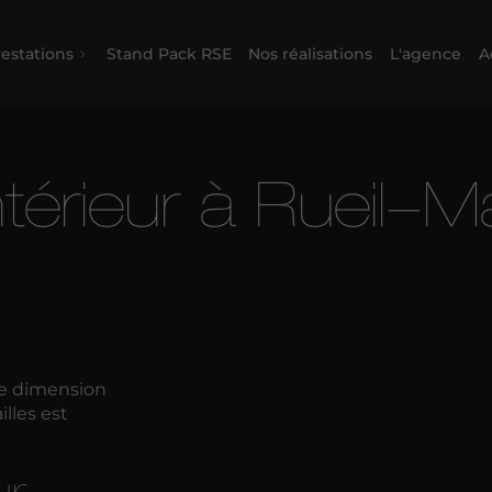
estations
Stand Pack RSE
Nos réalisations
L'agence
A
ntérieur à Rueil-
le dimension
lles est
ur